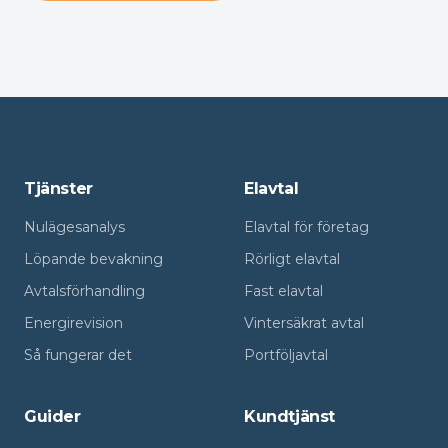
Tjänster
Elavtal
Nulägesanalys
Elavtal för företag
Löpande bevakning
Rörligt elavtal
Avtalsförhandling
Fast elavtal
Energirevision
Vintersäkrat avtal
Så fungerar det
Portföljavtal
Guider
Kundtjänst