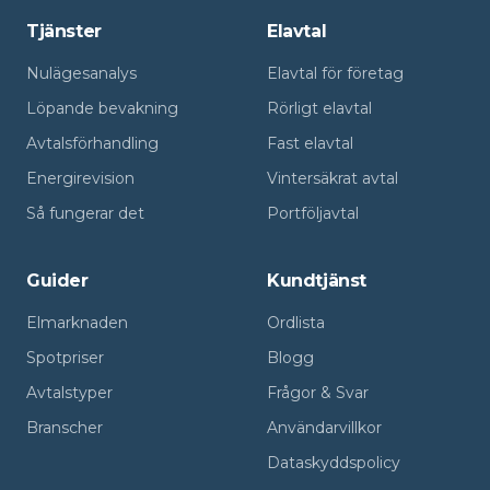
Tjänster
Elavtal
Nulägesanalys
Elavtal för företag
Löpande bevakning
Rörligt elavtal
Avtalsförhandling
Fast elavtal
Energirevision
Vintersäkrat avtal
Så fungerar det
Portföljavtal
Guider
Kundtjänst
Elmarknaden
Ordlista
Spotpriser
Blogg
Avtalstyper
Frågor & Svar
Branscher
Användarvillkor
Dataskyddspolicy