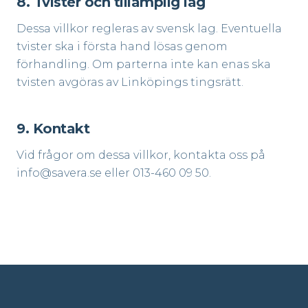
8. Tvister och tillämplig lag
Dessa villkor regleras av svensk lag. Eventuella
tvister ska i första hand lösas genom
förhandling. Om parterna inte kan enas ska
tvisten avgöras av Linköpings tingsrätt.
9. Kontakt
Vid frågor om dessa villkor, kontakta oss på
info@savera.se eller 013-460 09 50.