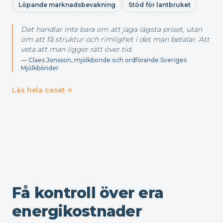
Löpande marknadsbevakning
Stöd för lantbruket
Det handlar inte bara om att jaga lägsta priset, utan
om att få struktur och rimlighet i det man betalar. Att
veta att man ligger rätt över tid.
—
Claes Jonsson, mjölkbonde och ordförande Sveriges
Mjölkbönder
Läs hela caset
Få kontroll över era
energikostnader