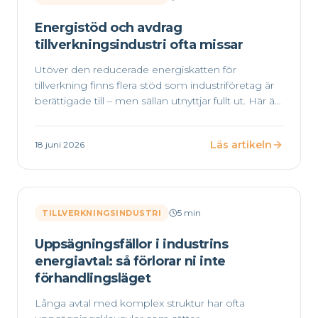
Energistöd och avdrag
tillverkningsindustri ofta missar
Utöver den reducerade energiskatten för
tillverkning finns flera stöd som industriföretag är
berättigade till – men sällan utnyttjar fullt ut. Här är
de viktigaste att kontrollera.
Läs artikeln
18 juni 2026
5
min
TILLVERKNINGSINDUSTRI
Uppsägningsfällor i industrins
energiavtal: så förlorar ni inte
förhandlingsläget
Långa avtal med komplex struktur har ofta