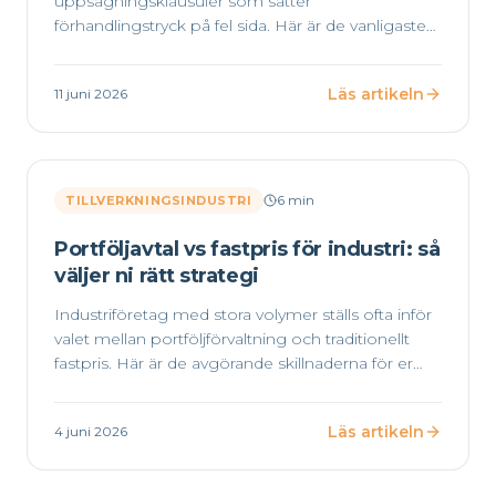
uppsägningsklausuler som sätter
förhandlingstryck på fel sida. Här är de vanligaste
fällorna och hur ni undviker dem.
Läs artikeln
11 juni 2026
6
min
TILLVERKNINGSINDUSTRI
Portföljavtal vs fastpris för industri: så
väljer ni rätt strategi
Industriföretag med stora volymer ställs ofta inför
valet mellan portföljförvaltning och traditionellt
fastpris. Här är de avgörande skillnaderna för er
drift.
Läs artikeln
4 juni 2026