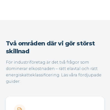
Två områden där vi gör störst
skillnad
För industriföretag är det två frågor som
dominerar elkostnaden – rätt elavtal och rätt
energiskatteklassificering. Läs våra fördjupade
guider: