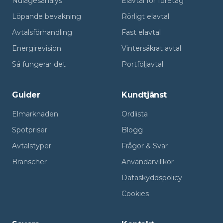
Nulägesanalys
Elavtal för företag
Löpande bevakning
Rörligt elavtal
Avtalsförhandling
Fast elavtal
Energirevision
Vintersäkrat avtal
Så fungerar det
Portföljavtal
Guider
Kundtjänst
Elmarknaden
Ordlista
Spotpriser
Blogg
Avtalstyper
Frågor & Svar
Branscher
Användarvillkor
Dataskyddspolicy
Cookies