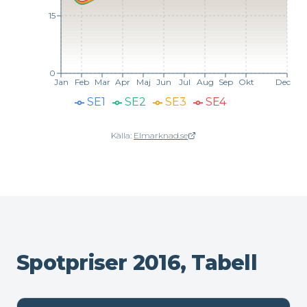
15
0
Jan
Feb
Mar
Apr
Maj
Jun
Jul
Aug
Sep
Okt
Dec
SE1
SE2
SE3
SE4
Källa:
Elmarknad.se
(öppnas i nytt fönster)
Spotpriser 2016, Tabell