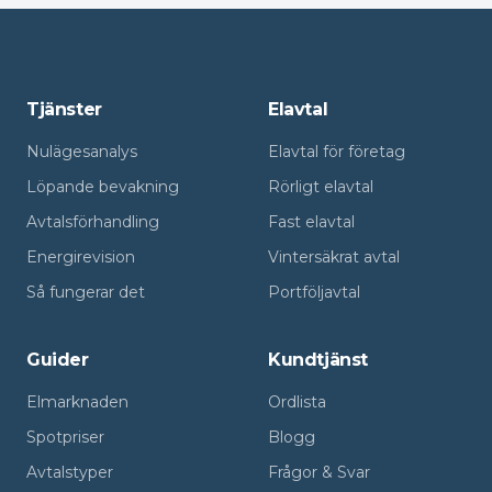
Tjänster
Elavtal
Nulägesanalys
Elavtal för företag
Löpande bevakning
Rörligt elavtal
Avtalsförhandling
Fast elavtal
Energirevision
Vintersäkrat avtal
Så fungerar det
Portföljavtal
Guider
Kundtjänst
Elmarknaden
Ordlista
Spotpriser
Blogg
Avtalstyper
Frågor & Svar