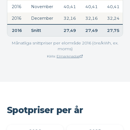
2016
November
40,41
40,41
40,41
2016
December
32,16
32,16
32,24
2016
Snitt
27,49
27,49
27,75
Månatliga snittpriser per elområde 2016 (öre/kWh, ex.
moms)
Källa:
Elmarknad.se
(öppnas i nytt fönster)
Spotpriser per år