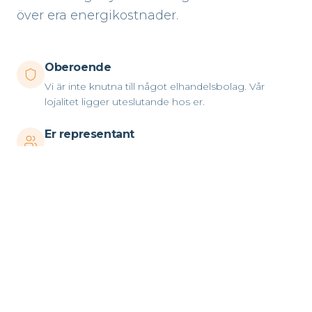
över era energikostnader.
Oberoende
Vi är inte knutna till något elhandelsbolag. Vår
lojalitet ligger uteslutande hos er.
Er representant
Vi agerar som köpare – inte säljare. Vi förhandlar,
bevakar och optimerar i ert intresse.
Strategiskt fokus
Vi ser energi som en affärsrisk att hantera – inte
bara en faktura att betala.
Långsiktig partner
Vi följer er verksamhet över tid och anpassar
strategin efter marknaden och era behov.