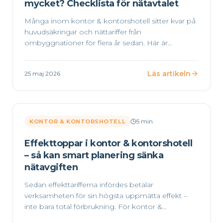
mycket? Checklista för nätavtalet
Många inom kontor & kontorshotell sitter kvar på
huvudsäkringar och nättariffer från
ombyggnationer för flera år sedan. Här är
checklistan för att se om ni betalar för en
kapacitet ni inte längre använder.
Läs artikeln
25 maj 2026
5
min
KONTOR & KONTORSHOTELL
Effekttoppar i kontor & kontorshotell
– så kan smart planering sänka
nätavgiften
Sedan effekttarifferna infördes betalar
verksamheten för sin högsta uppmätta effekt –
inte bara total förbrukning. För kontor &
kontorshotell kan några enkla rutiner kapa toppen