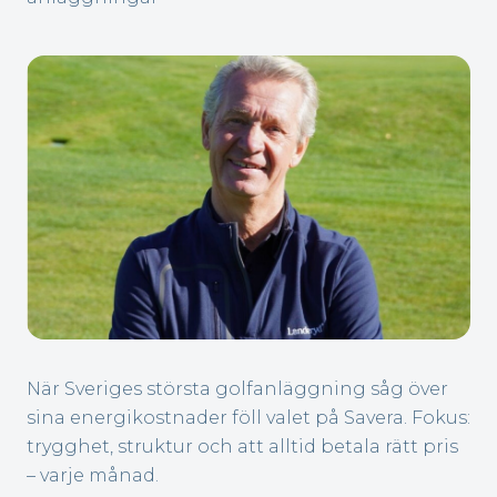
När Sveriges största golfanläggning såg över
sina energikostnader föll valet på Savera. Fokus:
trygghet, struktur och att alltid betala rätt pris
– varje månad.