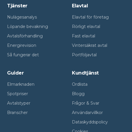
Tjänster
Elavtal
Nulägesanalys
Elavtal för företag
Löpande bevakning
Rörligt elavtal
Avtalsförhandling
Fast elavtal
Energirevision
Vintersäkrat avtal
Så fungerar det
Portföljavtal
Guider
Kundtjänst
Elmarknaden
Ordlista
Spotpriser
Blogg
Avtalstyper
Frågor & Svar
Branscher
Användarvillkor
Dataskyddspolicy
Cookies